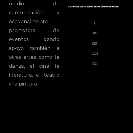
medio de
Conectate con nosotros en las diferentes redes:
comunicación y

ocasionalmente
promotora de

eventos, dando

apoyo también a

otras artes como la

danza, el cine, la
literatura, el teatro
y la pintura.